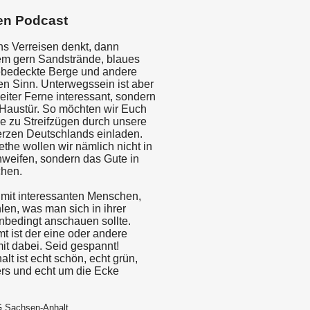
en Podcast
 Verreisen denkt, dann
m gern Sandstrände, blaues
ebedeckte Berge und andere
en Sinn. Unterwegssein ist aber
weiter Ferne interessant, sondern
 Haustür. So möchten wir Euch
ie zu Streifzügen durch unsere
rzen Deutschlands einladen.
the wollen wir nämlich nicht in
hweifen, sondern das Gute in
chen.
 mit interessanten Menschen,
len, was man sich in ihrer
bedingt anschauen sollte.
t ist der eine oder andere
it dabei. Seid gespannt!
t ist echt schön, echt grün,
rs und echt um die Ecke
G Sachsen-Anhalt