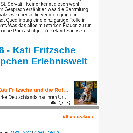
t. Servatii. Keiner kennt diesen wohl
 Im Gespräch erzählt er, was die Sammlung
atz zwischenzeitig verloren ging und
 Quedlinburg eine einzigartige Rolle in
mt. Was das alles mit starken Frauen zu tun
re neue Podcastfolge „Reiseland Sachsen-
6 - Kati Fritzsche
pchen Erlebniswelt
Staffel 8 Folge 6 - Kati Fritzsche und die Rotkäppchen Erlebniswelt
Die beliebteste Sektmarke Deutschlands hat ihren Ursprung in Sachsen-Anhalt: In Freyburg in der Region Saale-Unstrut wurde 1856 Rotkäppchen gegründet. Was die Rotkäppchen Erlebniswelt bietet, verrät Leiterin Kati Fritzsche im Podcast.
All episodes
›
laden:
MP3
|
AAC
|
OGG
|
OPUS