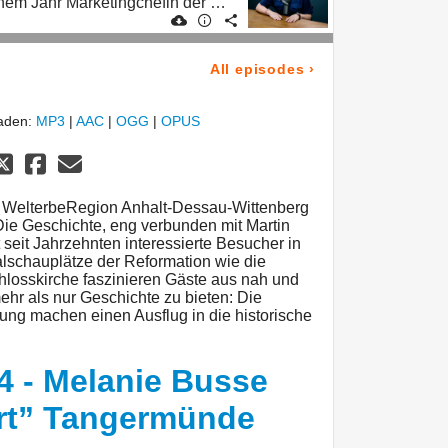
Sandra Wilking, seit einem Jahr Marketingchefin der Stadt, verrät im Podcast, was den Ort so besonders macht und was man als Besucher alles erleben kann.
All episodes
›
laden:
MP3
|
AAC
|
OGG
|
OPUS
er WelterbeRegion Anhalt-Dessau-Wittenberg
Die Geschichte, eng verbunden mit Martin
 seit Jahrzehnten interessierte Besucher in
nalschauplätze der Reformation wie die
hlosskirche faszinieren Gäste aus nah und
ehr als nur Geschichte zu bieten: Die
bung machen einen Ausflug in die historische
 4 - Melanie Busse
ort” Tangermünde