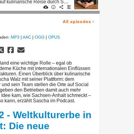
Mit dem Genussfinder auf kulinarische Reise durch Sachsen-Anhalt
All episodes
›
laden:
MP3
|
AAC
|
OGG
|
OPUS
land eine wichtige Rolle – egal ob
derne Küche mit internationalen Einflüssen
kturen. Einen Überblick über kulinarische
cha Walz mit seiner Plattform: dem
und sein Team stellen die Orte auf Social
 geben den Betrieben damit auch mehr
e Idee kam, wie Sachsen-Anhalt schmeckt –
o kann, erzählt Sascha im Podcast.
2 - Weltkulturerbe in
: Die neue