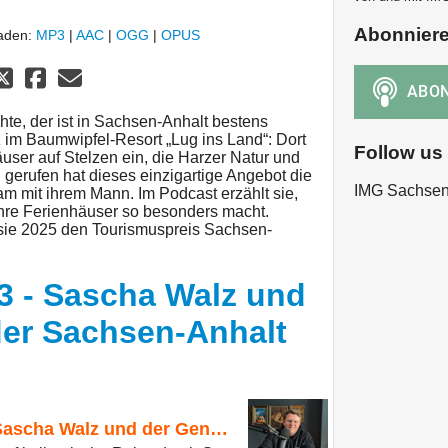
Abonnier
laden:
MP3
|
AAC
|
OGG
|
OPUS
e, der ist in Sachsen-Anhalt bestens
im Baumwipfel-Resort „Lug ins Land“: Dort
Follow us
ser auf Stelzen ein, die Harzer Natur und
gerufen hat dieses einzigartige Angebot die
IMG Sachsen
m mit ihrem Mann. Im Podcast erzählt sie,
hre Ferienhäuser so besonders macht.
 sie 2025 den Tourismuspreis Sachsen-
 3 - Sascha Walz und
der Sachsen-Anhalt
Staffel 9 Folge 3 - Sascha Walz und der Genussfinder Sachsen-Anhalt