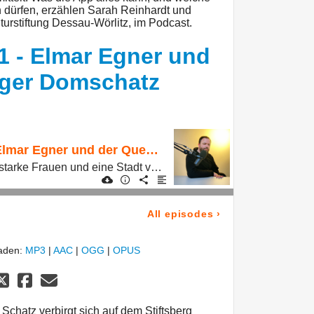
 dürfen, erzählen Sarah Reinhardt und
lturstiftung Dessau-Wörlitz, im Podcast.
 1 - Elmar Egner und
rger Domschatz
Staffel 9 Folge 1 - Elmar Egner und der Quedlinburger Domschatz
Ein verlorener Schatz, starke Frauen und eine Stadt voller Geschichte
All episodes
›
laden:
MP3
|
AAC
|
OGG
|
OPUS
Schatz verbirgt sich auf dem Stiftsberg