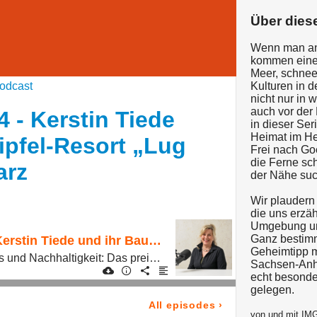
Über dies
Wenn man ans
kommen eine
Meer, schne
odcast
Kulturen in d
nicht nur in 
auch vor der
4 - Kerstin Tiede
in dieser Ser
Heimat im He
pfel-Resort „Lug
Frei nach Goe
die Ferne sc
arz
der Nähe su
Wir plaudern
die uns erzäh
Umgebung un
Ganz bestimm
Staffel 9 Folge 4 - Kerstin Tiede und ihr Baumwipfel-Resort „Lug ins Land“ im Harz
Geheimtipp m
Zwischen Naturerlebnis und Nachhaltigkeit: Das preisgekrönte Baumwipfel-Resort im Harz
Sachsen-Anhal
echt besonde
gelegen.
All episodes
›
von und mit IM