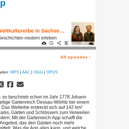
pp
Staffel 9 Folge 2 - Weltkulturerbe in Sachsen-Anhalt: Die neue Gartenreich-App
Geschichten modern erleben
All episodes
›
laden:
MP3
|
AAC
|
OGG
|
OPUS
“ – so beschrieb schon im Jahr 1778 Johann
rtige Gartenreich Dessau-Wörlitz bei einem
: Das Welterbe erstreckt sich auf 142 km²
 Parks, Gärten und Schlössern zum Verweilen
ern: Mit der Gartenreich-App schafft die
es Angebot, das den Gästen noch mehr
ttelt. Was die App alles kann, und welche